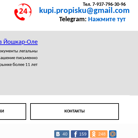
Тел. 7-937-796-30-96
kupi.propisku@gmail.com
Telegram:
Нажмите тут
 в Йошкар-Оле
документы легальны
лашение письменно
рынке более 11 лет
КИ
КОНТАКТЫ
40
159
248