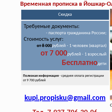
Временная прописка в Йошкар-О
Скидка
Требуемые документы:
- паспорта гражданина России;
Стоимость услуг:
от 8 000
рублей - 1 человек (квартал)
от 7 000
рублей - 1 взрослый
Бесплатно
дети
Полезная информация
- средняя оплата
регистрации
от 9 700 рублей
kupi.propisku@gmail.com
С