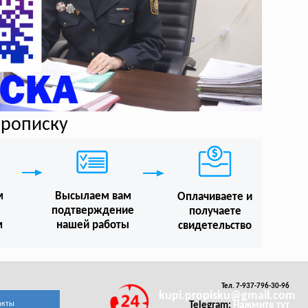
прописку
м
Высылаем вам
Оплачиваете и
подтверждение
получаете
м
нашей работы
свидетельство
Тел. 7-937-796-30-96
kupi.propisku@gmail.com
акты
Telegram:
Нажмите тут