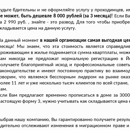
удьте бдительны и не оформляйте услугу у проходимцев, 
е может, быть дешевле 8 000 рублей (за 3 месяца)!
Если В
а 2 990 руб. , знайте - это развод. Для того чтобы приоб
кладывается цена на данную услугу.
На данный момент
в нашей организации самая выгодная це
есяца! Мы знаем, что эта стоимость является справедли
роживающим в жилье поднимается сумма квартплаты, можете 
Вам никогда не предложат нормальную регистрацию в Йо
олучаете благоприятный исход и профессиональные советы
аконодательстве и имеют постоянную практику во взаимо
говорим, что являемся бесспорным лидером на рынке ока
олее 11 лет и уже несколько тысяч клиентов по всей стран
ам.
сли Вам предлагают временно прописаться в доме за 3000 
астоящую форму 3, нужно учитывать как складывается цена н
ыбрав нашу компанию, Вы гарантированно получаете резуль
дительно отслеживают изменения в миграционном праве и 