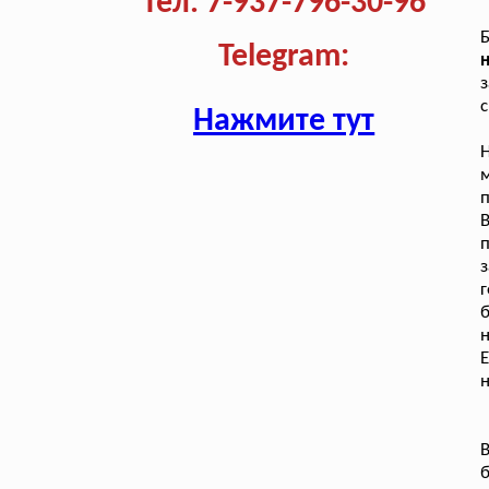
Тел. 7-937-796-30-96
Б
Telegram:
н
з
с
Нажмите тут
м
п
п
з
б
н
Е
н
В
б